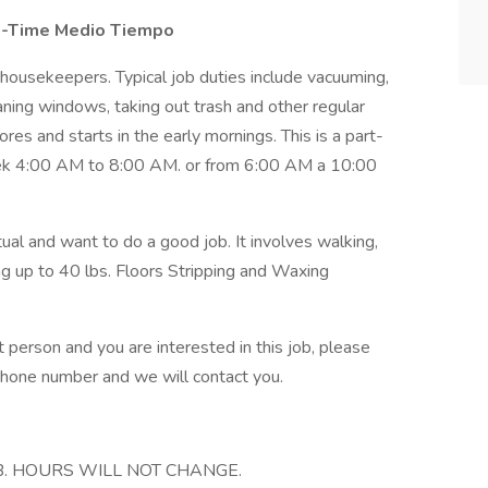
t-Time Medio Tiempo
 housekeepers. Typical job duties include vacuuming,
ning windows, taking out trash and other regular
 stores and starts in the early mornings. This is a part-
ek 4:00 AM to 8:00 AM. or from 6:00 AM a 10:00
l and want to do a good job. It involves walking,
ying up to 40 lbs. Floors Stripping and Waxing
person and you are interested in this job, please
phone number and we will contact you.
B. HOURS WILL NOT CHANGE.